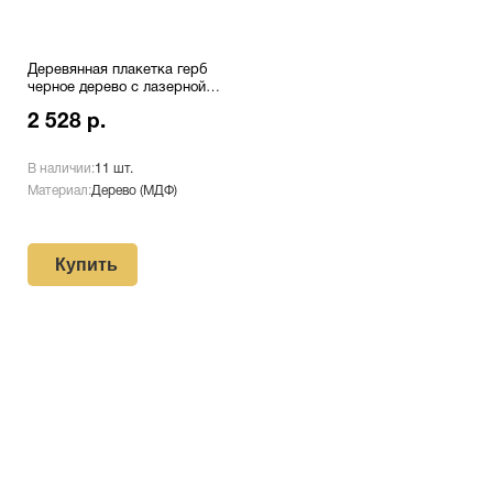
Деревянная плакетка герб
черное дерево с лазерной
гравировкой Pl 16 S/Bk
2 528 р.
В наличии:
11 шт.
Материал:
Дерево (МДФ)
Купить