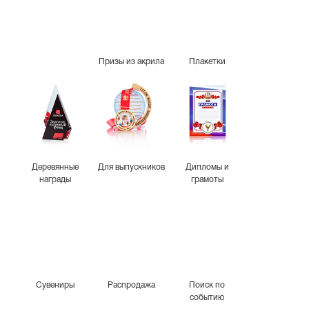
Призы из акрила
Плакетки
Деревянные
Для выпускников
Дипломы и
награды
грамоты
Сувениры
Распродажа
Поиск по
событию