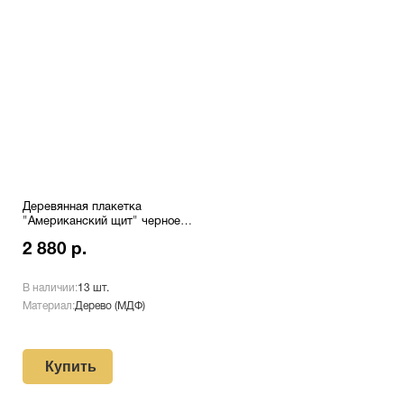
Деревянная плакетка
"Американский щит" черное
дерево с лазерной
2 880 р.
гравировкой Pl 16 Rd/Wh
В наличии:
13 шт.
Материал:
Дерево (МДФ)
Купить