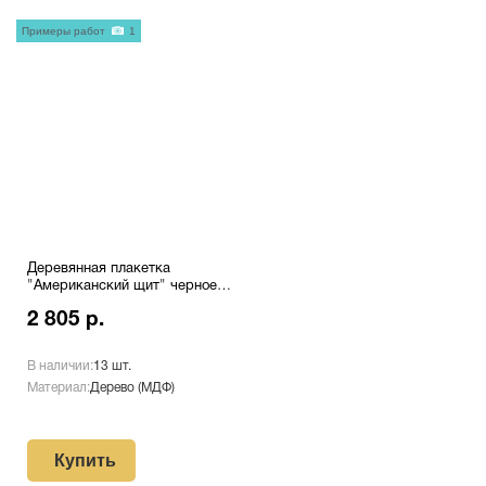
Примеры работ
1
Деревянная плакетка
"Американский щит" черное
дерево с лазерной
2 805 р.
гравировкой Pl 16 S/Bk
В наличии:
13 шт.
Материал:
Дерево (МДФ)
Купить