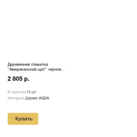
Деревянная плакетка
"Американский щит" черное
дерево с лазерной
2 805 р.
гравировкой Pl 16 EG/Bk
В наличии:
13 шт.
Материал:
Дерево (МДФ)
Купить