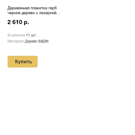
Деревянная плакетка герб
черное дерево с лазерной
гравировкой Pl 16 CU/Bk
2 610 р.
В наличии:
11 шт.
Материал:
Дерево (МДФ)
Купить