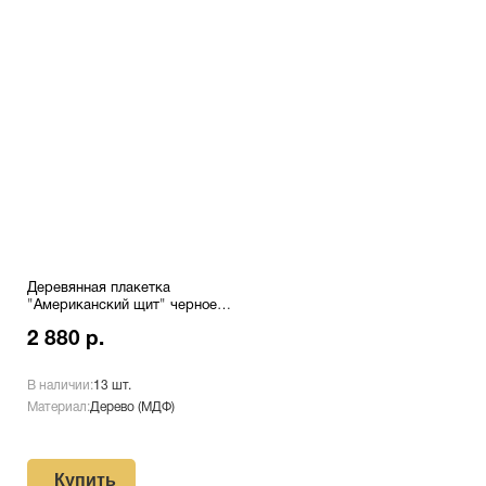
Деревянная плакетка
"Американский щит" черное
дерево с лазерной
2 880 р.
гравировкой Pl 16 Bl/Wh
В наличии:
13 шт.
Материал:
Дерево (МДФ)
Купить