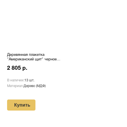
Деревянная плакетка
"Американский щит" черное
дерево с лазерной
2 805 р.
гравировкой Pl 16 GR/Wh
В наличии:
13 шт.
Материал:
Дерево (МДФ)
Купить