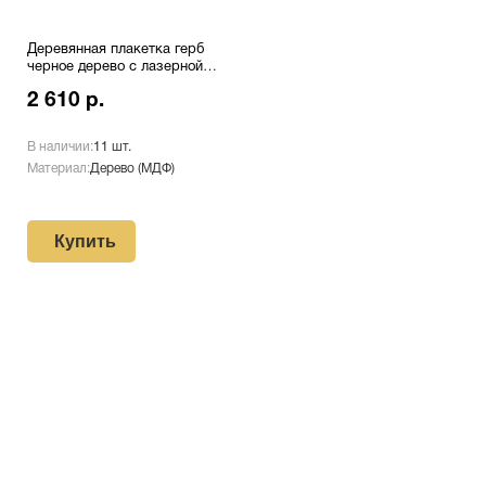
Деревянная плакетка герб
черное дерево с лазерной
гравировкой Pl 16 RD/Wt
2 610 р.
В наличии:
11 шт.
Материал:
Дерево (МДФ)
Купить