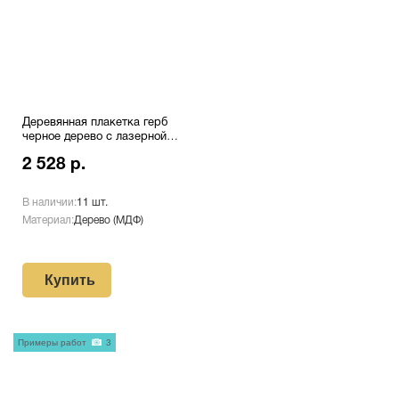
Деревянная плакетка герб
черное дерево с лазерной
гравировкой Pl 16 EG/Bk
2 528 р.
В наличии:
11 шт.
Материал:
Дерево (МДФ)
Купить
Примеры работ
3