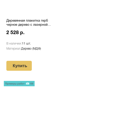
Деревянная плакетка герб
черное дерево с лазерной
гравировкой Pl 16 GR/Wh
2 528 р.
В наличии:
11 шт.
Материал:
Дерево (МДФ)
Купить
Примеры работ
68