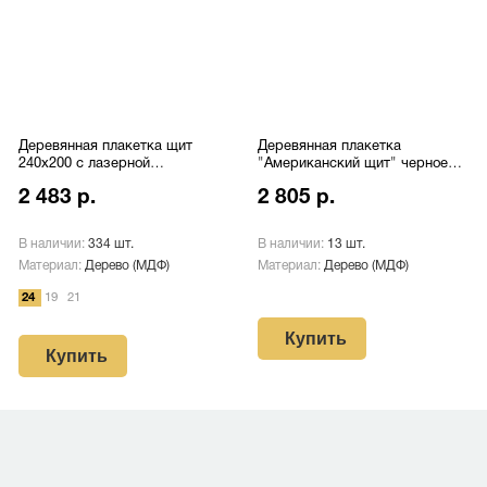
Деревянная плакетка щит
Деревянная плакетка
240х200 с лазерной
"Американский щит" черное
гравировкой Pl 16 CU/Bk
дерево с лазерной
2 483 р.
2 805 р.
гравировкой Pl 16 S/Bk
В наличии:
334 шт.
В наличии:
13 шт.
Материал:
Дерево (МДФ)
Материал:
Дерево (МДФ)
24
19
21
Купить
Купить