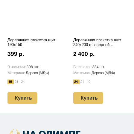
Деревянная плакетка щит
Деревянная плакетка щит
190х150
240х200 с лазерной
гравировкой Pl 16 S/Bk
399 р.
2 400 р.
В наличии:
398 шт.
В наличии:
334 шт.
Материал:
Дерево (МДФ)
Материал:
Дерево (МДФ)
19
21
24
24
21
19
Купить
Купить