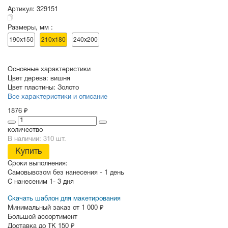
Артикул:
329151
Размеры, мм :
СУВЕНИРЫ
РАСПРОДАЖА
ПОИСК ПО
ЗНАЧКИ
190х150
210х180
240х200
СОБЫТИЮ
Основные характеристики
Цвет дерева:
вишня
Цвет пластины:
Золото
Все характеристики и описание
1876 ₽
количество
В наличии: 310 шт.
Купить
Сроки выполнения:
Самовывозом без нанесения -
1 день
С нанесеним
1- 3 дня
Скачать шаблон для макетирования
Минимальный заказ от 1 000 ₽
Большой ассортимент
Доставка до ТК 150 ₽