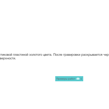
стиковой пластиной золотого цвета. После гравировки раскрывается че
верхности.
Примеры работ
1