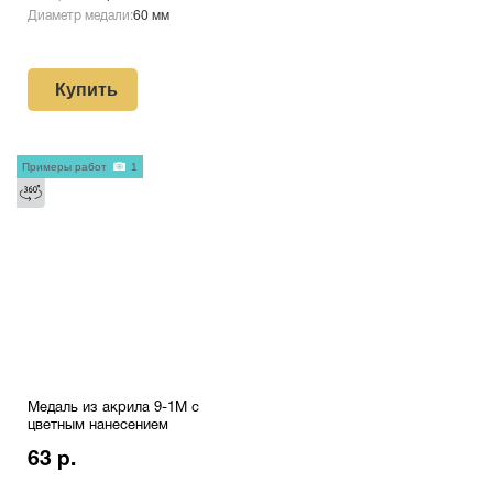
Диаметр медали:
60 мм
Купить
Примеры работ
1
Медаль из акрила 9-1М с
цветным нанесением
63 р.