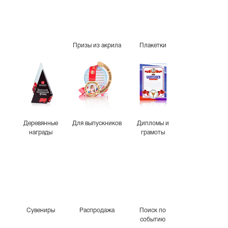
Призы из акрила
Плакетки
Деревянные
Для выпускников
Дипломы и
награды
грамоты
Сувениры
Распродажа
Поиск по
событию