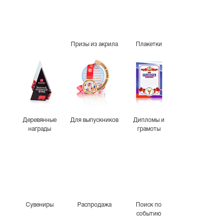
Призы из акрила
Плакетки
Деревянные
Для выпускников
Дипломы и
награды
грамоты
Сувениры
Распродажа
Поиск по
событию