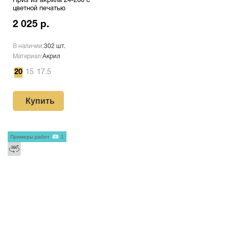
Приз из акрила 24-200 с
цветной печатью
2 025 р.
В наличии:
302 шт.
Материал:
Акрил
20
15
17.5
Купить
Примеры работ
1