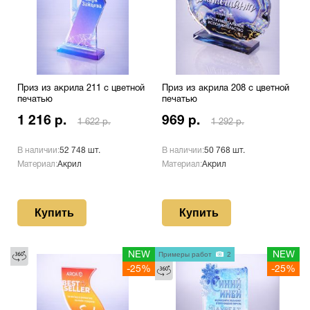
Приз из акрила 211 с цветной
Приз из акрила 208 с цветной
печатью
печатью
1 216 р.
969 р.
1 622 р.
1 292 р.
В наличии:
52 748 шт.
В наличии:
50 768 шт.
Материал:
Акрил
Материал:
Акрил
Купить
Купить
NEW
Примеры работ
2
NEW
-25%
-25%