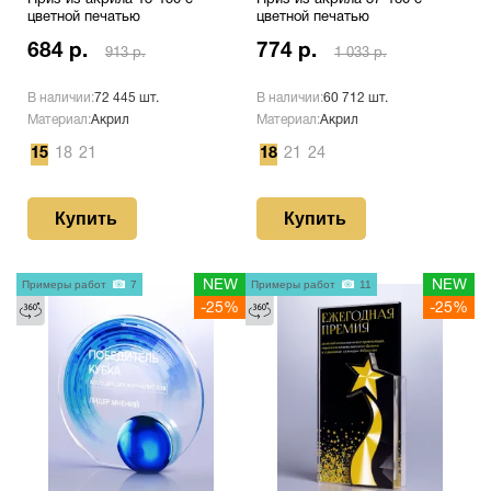
Приз из акрила 13-150 с
Приз из акрила 37-180 с
цветной печатью
цветной печатью
684 р.
774 р.
913 р.
1 033 р.
В наличии:
72 445 шт.
В наличии:
60 712 шт.
Материал:
Акрил
Материал:
Акрил
15
18
21
18
21
24
Купить
Купить
Примеры работ
7
NEW
Примеры работ
11
NEW
-25%
-25%