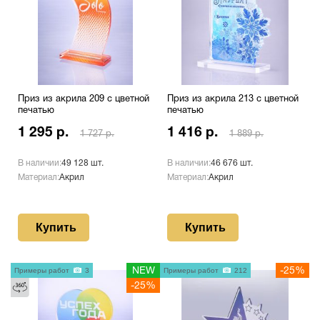
Приз из акрила 209 с цветной
Приз из акрила 213 с цветной
печатью
печатью
1 295 р.
1 416 р.
1 727 р.
1 889 р.
В наличии:
49 128 шт.
В наличии:
46 676 шт.
Материал:
Акрил
Материал:
Акрил
Купить
Купить
Примеры работ
3
NEW
Примеры работ
212
-25%
-25%