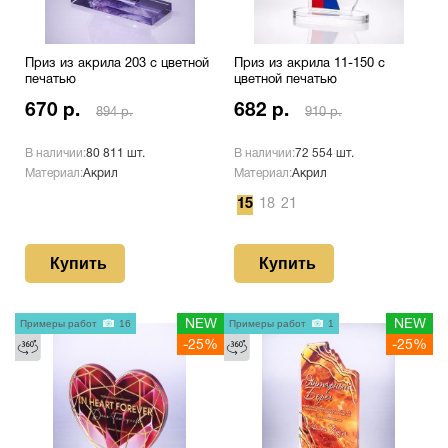
Приз из акрила 203 с цветной
Приз из акрила 11-150 с
печатью
цветной печатью
670 р.
682 р.
894 р.
910 р.
В наличии:
80 811 шт.
В наличии:
72 554 шт.
Материал:
Акрил
Материал:
Акрил
15
18
21
Купить
Купить
Примеры работ
16
NEW
Примеры работ
1
NEW
-25%
-25%