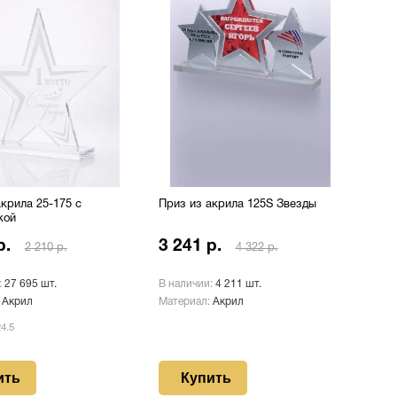
крила 25-175 с
Приз из акрила 125S Звезды
кой
р.
3 241 р.
2 210 р.
4 322 р.
:
27 695 шт.
В наличии:
4 211 шт.
:
Акрил
Материал:
Акрил
4.5
ить
Купить