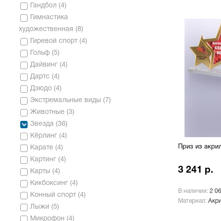
Гандбол
(
4
)
Гимнастика
художественная
(
8
)
Гиревой спорт
(
4
)
Гольф
(
5
)
Дайвинг
(
4
)
Дартс
(
4
)
Дзюдо
(
4
)
Экстремальные виды
(
7
)
Животные
(
3
)
Звезда
(
36
)
Кёрлинг
(
4
)
Приз из акри
Карате
(
4
)
Картинг
(
4
)
3 241 р.
Карты
(
4
)
Кикбоксинг
(
4
)
В наличии:
2 0
Конный спорт
(
4
)
Материал:
Акр
Лыжи
(
5
)
Микрофон
(
4
)