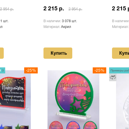
2 215 р.
2 215 
2 954 р.
2 954 р.
91 шт.
В наличии:
3 078 шт.
В наличии
ил
Материал:
Акрил
Материал
Купить
Куп
3
-25%
-25%
Примеры ра