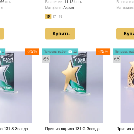
366 шт.
В наличии:
11 134 шт.
В наличии
ил
Материал:
Акрил
Материал
15
17
19
Купить
Куп
1
-25%
Примеры работ
12
-25%
Примеры ра
а 131 S Звезда
Приз из акрила 131 G Звезда
Приз из 