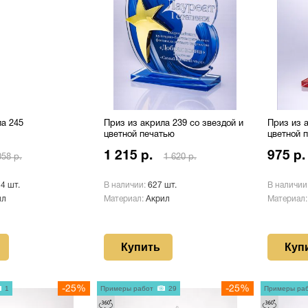
ла 245
Приз из акрила 239 со звездой и
Приз из а
цветной печатью
цветной 
1 215 р.
975 р.
058 р.
1 620 р.
34 шт.
В наличии:
627 шт.
В наличии
ил
Материал:
Акрил
Материал
Купить
Куп
1
-25%
Примеры работ
29
-25%
Примеры ра