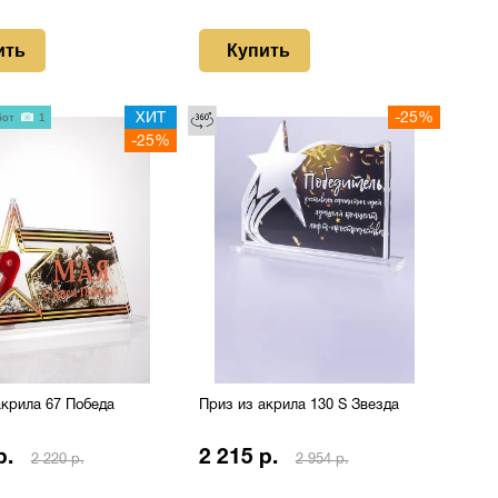
ить
Купить
бот
1
ХИТ
-25%
-25%
акрила 67 Победа
Приз из акрила 130 S Звезда
р.
2 215 р.
2 220 р.
2 954 р.