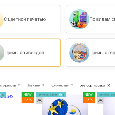
С цветной печатью
По видам с
Призы со звездой
Призы с ге
улярности
Новизне
Количеству
Без сортировки
11
NEW
Примеры работ
1
NEW
Примеры ра
-25%
-25%