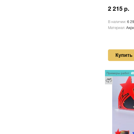
2 215 р.
В наличии:
6 2
Материал:
Акр
Купить
Примеры работ