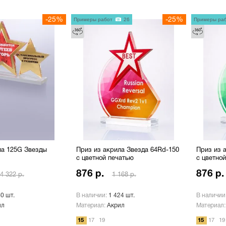
-25%
Примеры работ
26
-25%
Примеры ра
ла 125G Звезды
Приз из акрила Звезда 64Rd-150
Приз из 
с цветной печатью
с цветно
876 р.
876 р.
4 322 р.
1 168 р.
60 шт.
В наличии:
1 424 шт.
В наличии
ил
Материал:
Акрил
Материал
15
17
19
15
17
19