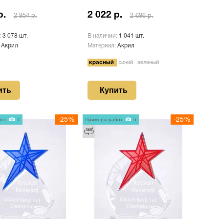
р.
2 022 р.
2 954 р.
2 696 р.
:
3 078 шт.
В наличии:
1 041 шт.
:
Акрил
Материал:
Акрил
красный
синий
зеленый
ить
Купить
бот
7
-25%
Примеры работ
5
-25%