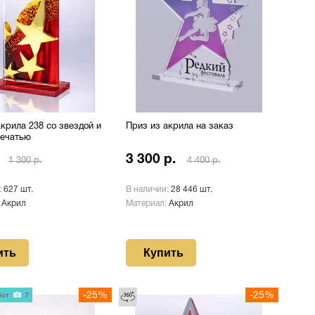
крила 238 со звездой и
Приз из акрила на заказ
печатью
3 300 р.
1 300 р.
4 400 р.
:
627 шт.
В наличии:
28 446 шт.
:
Акрил
Материал:
Акрил
ить
Купить
бот
7
-25%
-25%