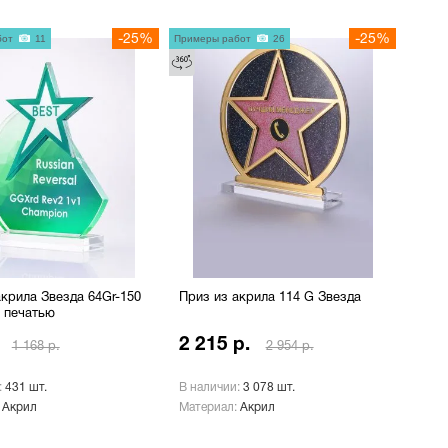
бот
11
-25%
Примеры работ
26
-25%
акрила Звезда 64Gr-150
Приз из акрила 114 G Звезда
й печатью
2 215 р.
1 168 р.
2 954 р.
:
431 шт.
В наличии:
3 078 шт.
:
Акрил
Материал:
Акрил