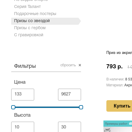
Серия Талант
Подарочные постеры
Призы со звездой
Призы с гербом
С гравировкой
Приз из акри
сбросить
Фильтры
793 р.
1 
В наличии:
8 5
Цена
Материал:
Акр
Купить
Высота
Примеры работ