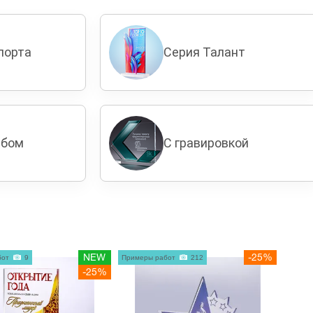
порта
Серия Талант
рбом
С гравировкой
бот
9
NEW
Примеры работ
212
-25%
-25%