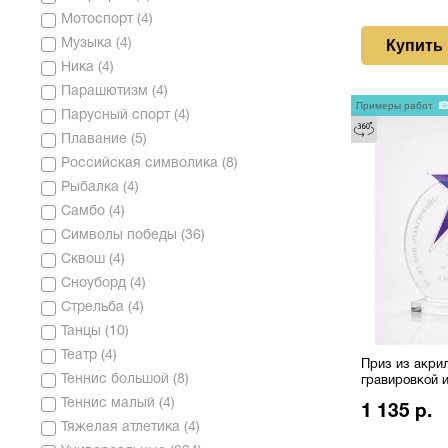
Мотоспорт
(
4
)
Купить
Музыка
(
4
)
Ника
(
4
)
Парашютизм
(
4
)
Примеры работ
Парусный спорт
(
4
)
Плавание
(
5
)
Российская символика
(
8
)
Рыбалка
(
4
)
Самбо
(
4
)
Символы победы
(
36
)
Сквош
(
4
)
Сноуборд
(
4
)
Стрельба
(
4
)
Танцы
(
10
)
Театр
(
4
)
Приз из акрил
Теннис большой
(
8
)
гравировкой 
нанесением
Теннис малый
(
4
)
1 135 р.
Тяжелая атлетика
(
4
)