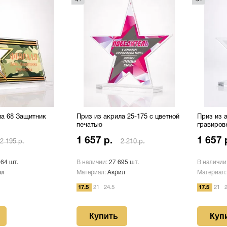
ла 68 Защитник
Приз из акрила 25-175 с цветной
Приз из а
печатью
гравиров
1 657 р.
1 657 
2 195 р.
2 210 р.
564 шт.
В наличии:
27 695 шт.
В наличии
ил
Материал:
Акрил
Материал
17.5
21
24.5
17.5
21
2
Купить
Куп