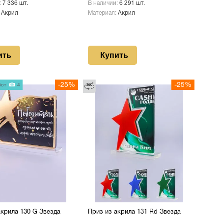
:
7 336 шт.
В наличии:
6 291 шт.
:
Акрил
Материал:
Акрил
ить
Купить
бот
4
-25%
-25%
акрила 130 G Звезда
Приз из акрила 131 Rd Звезда