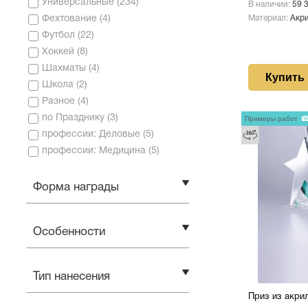
Универсальные
(
234
)
В наличии:
59 
Материал:
Акр
Фехтование
(
4
)
Футбол
(
22
)
Хоккей
(
8
)
Шахматы
(
4
)
Купить
Школа
(
2
)
Разное
(
4
)
по Празднику
(
3
)
Примеры работ
профессии: Деловые
(
5
)
профессии: Медицина
(
5
)
Форма награды
Особенности
Тип нанесения
Приз из акрил