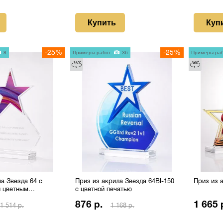
Купить
Куп
8
-25%
Примеры работ
36
-25%
Примеры ра
а Звезда 64 с
Приз из акрила Звезда 64Bl-150
Приз из 
и цветным
с цветной печатью
876 р.
1 665 
1 514 р.
1 168 р.