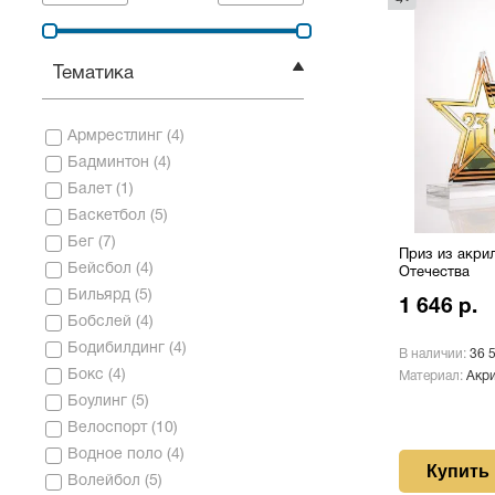
Тематика
Армрестлинг
(
4
)
Бадминтон
(
4
)
Балет
(
1
)
Баскетбол
(
5
)
Бег
(
7
)
Приз из акри
Бейсбол
(
4
)
Отечества
Бильярд
(
5
)
1 646 р.
Бобслей
(
4
)
Бодибилдинг
(
4
)
В наличии:
36 
Бокс
(
4
)
Материал:
Акр
Боулинг
(
5
)
Велоспорт
(
10
)
Водное поло
(
4
)
Купить
Волейбол
(
5
)