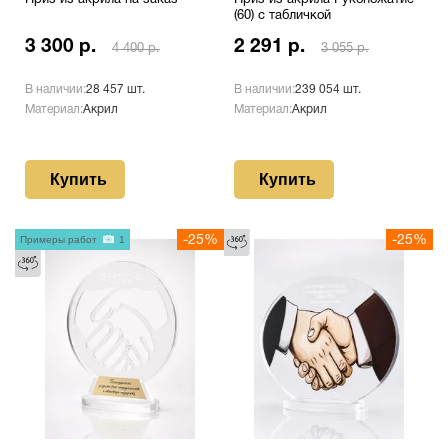
Приз из акрила на заказ
Приз из акрила Рукопожатие
(60) с табличкой
3 300 р.
2 291 р.
4 400 р.
3 055 р.
В наличии:
28 457 шт.
В наличии:
239 054 шт.
Материал:
Акрил
Материал:
Акрил
Купить
Купить
Примеры работ
1
-25%
-25%