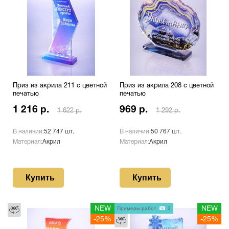
Приз из акрила 211 с цветной
Приз из акрила 208 с цветной
печатью
печатью
1 216 р.
969 р.
1 622 р.
1 292 р.
В наличии:
52 747 шт.
В наличии:
50 767 шт.
Материал:
Акрил
Материал:
Акрил
Купить
Купить
NEW
Примеры работ
2
NEW
-25%
-25%