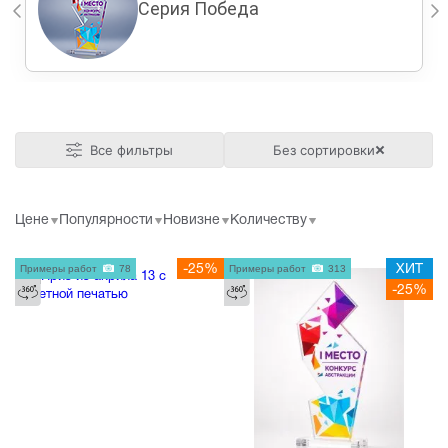
Серия Победа
Все фильтры
Без сортировки
Цене
Популярности
Новизне
Количеству
Примеры работ
78
-25%
Примеры работ
313
ХИТ
-25%