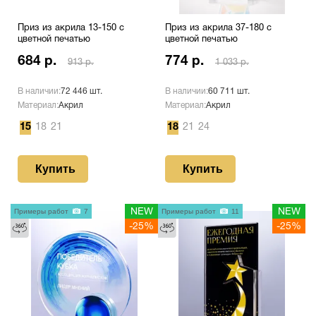
Приз из акрила 13-150 с
Приз из акрила 37-180 с
цветной печатью
цветной печатью
684 р.
774 р.
913 р.
1 033 р.
В наличии:
72 446 шт.
В наличии:
60 711 шт.
Материал:
Акрил
Материал:
Акрил
15
18
21
18
21
24
Купить
Купить
Примеры работ
7
NEW
Примеры работ
11
NEW
-25%
-25%