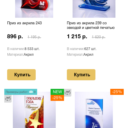
Приз из акрила 243
Приз из акрила 239 со
звездой и цветной печатью
896 р.
1 215 р.
1 195 р.
1 620 р.
В наличии:
8 533 шт.
В наличии:
627 шт.
Материал:
Акрил
Материал:
Акрил
Купить
Купить
Примеры работ
9
NEW
-25%
-25%