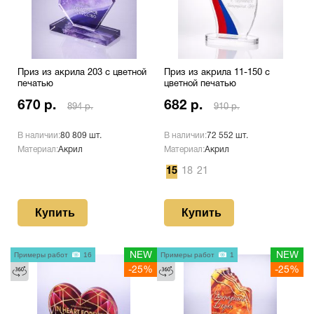
Приз из акрила 203 с цветной
Приз из акрила 11-150 с
печатью
цветной печатью
670 р.
682 р.
894 р.
910 р.
В наличии:
80 809 шт.
В наличии:
72 552 шт.
Материал:
Акрил
Материал:
Акрил
15
18
21
Купить
Купить
Примеры работ
16
NEW
Примеры работ
1
NEW
-25%
-25%