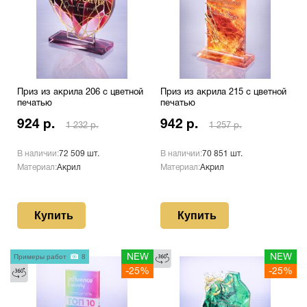
Приз из акрила 206 с цветной
Приз из акрила 215 с цветной
печатью
печатью
924 р.
942 р.
1 232 р.
1 257 р.
В наличии:
72 509 шт.
В наличии:
70 851 шт.
Материал:
Акрил
Материал:
Акрил
Купить
Купить
Примеры работ
8
NEW
NEW
-25%
-25%