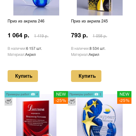
Приз из акрила 246
Приз из акрила 245
1 064 р.
793 р.
1 419 р.
1 058 р.
В наличии:
6 157 шт.
В наличии:
8 534 шт.
Материал:
Акрил
Материал:
Акрил
Купить
Купить
Примеры работ
4
NEW
Примеры работ
1
NEW
-25%
-25%