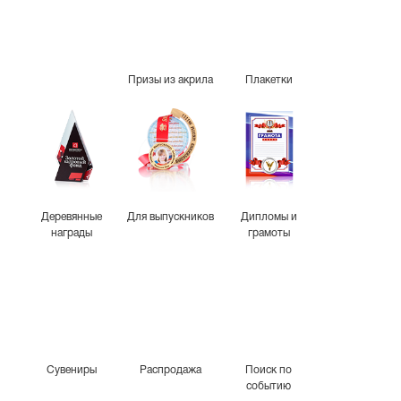
Призы из акрила
Плакетки
Деревянные
Для выпускников
Дипломы и
награды
грамоты
Сувениры
Распродажа
Поиск по
событию