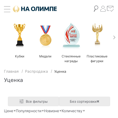
Кубки
Медали
Стеклянные
Пластиковые
М
награды
фигурки
Главная
Распродажа
Уценка
Уценка
Все фильтры
Без сортировки
Цене
Популярности
Новизне
Количеству