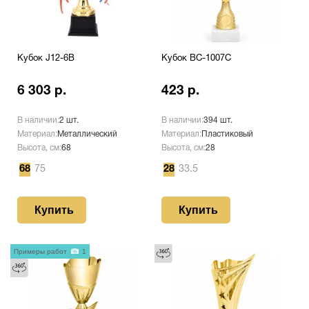
Кубок J12-6B
Кубок BC-1007C
6 303 р.
423 р.
В наличии:
2 шт.
В наличии:
394 шт.
Материал:
Металлический
Материал:
Пластиковый
Высота, см:
68
Высота, см:
28
68
75
28
33.5
Купить
Купить
Примеры работ
1