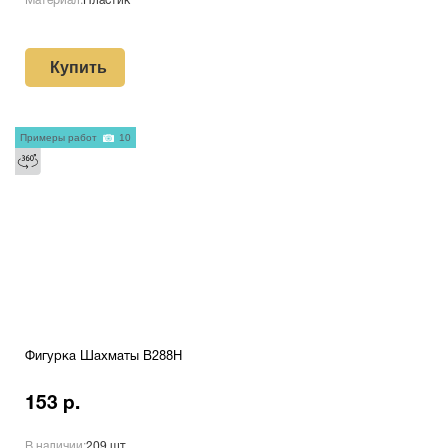
Материал:
Пластик
Купить
Примеры работ
10
Фигурка Шахматы B288H
153 р.
В наличии:
209 шт.