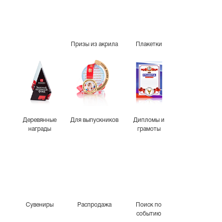
Призы из акрила
Плакетки
Деревянные
Для выпускников
Дипломы и
награды
грамоты
Сувениры
Распродажа
Поиск по
событию