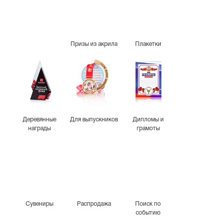
Призы из акрила
Плакетки
Деревянные
Для выпускников
Дипломы и
награды
грамоты
Сувениры
Распродажа
Поиск по
событию