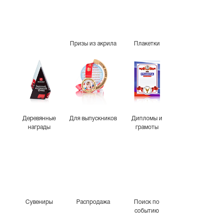
Призы из акрила
Плакетки
Деревянные
Для выпускников
Дипломы и
награды
грамоты
Сувениры
Распродажа
Поиск по
событию