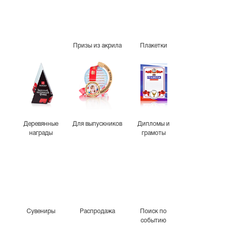
Призы из акрила
Плакетки
Деревянные
Для выпускников
Дипломы и
награды
грамоты
Сувениры
Распродажа
Поиск по
событию