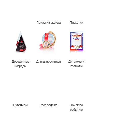
Призы из акрила
Плакетки
Деревянные
Для выпускников
Дипломы и
награды
грамоты
Сувениры
Распродажа
Поиск по
событию