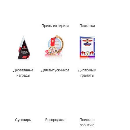
Призы из акрила
Плакетки
Деревянные
Для выпускников
Дипломы и
награды
грамоты
Сувениры
Распродажа
Поиск по
событию