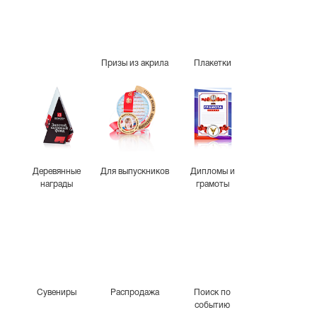
Призы из акрила
Плакетки
Деревянные
Для выпускников
Дипломы и
награды
грамоты
Сувениры
Распродажа
Поиск по
событию