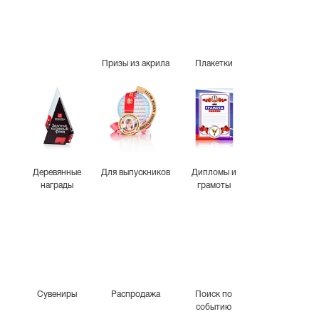
Призы из акрила
Плакетки
Деревянные
Для выпускников
Дипломы и
награды
грамоты
Сувениры
Распродажа
Поиск по
событию