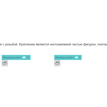
я с резьбой. Крепление является неотъемлемой частью фигурки, поэто
Примеры работ
17
Примеры работ
3