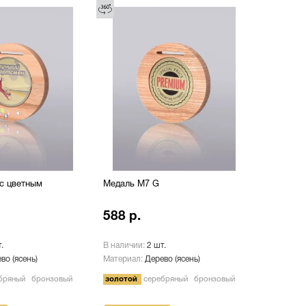
с цветным
Медаль М7 G
588 р.
.
В наличии:
2 шт.
во (ясень)
Материал:
Дерево (ясень)
бряный
бронзовый
золотой
серебряный
бронзовый