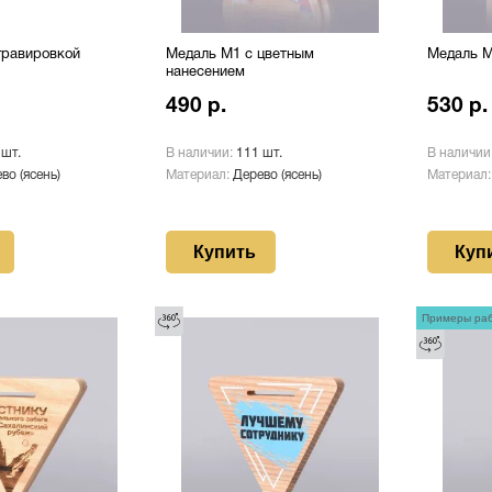
гравировкой
Медаль М1 с цветным
Медаль М
нанесением
490 р.
530 р.
 шт.
В наличии:
111 шт.
В наличии
во (ясень)
Материал:
Дерево (ясень)
Материал
Купить
Куп
Примеры ра