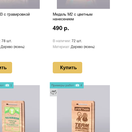
3 с гравировкой
Медаль М2 с цветным
нанесением
490 р.
:
78 шт.
В наличии:
72 шт.
:
Дерево (ясень)
Материал:
Дерево (ясень)
ить
Купить
бот
1
Примеры работ
4