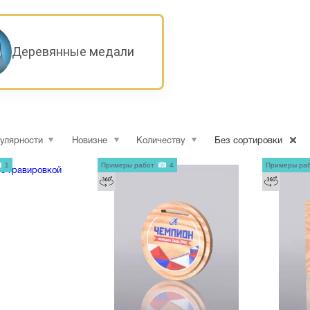
Деревянные медали
улярности
Новизне
Количеству
Без сортировки
1
Примеры работ
4
Примеры ра