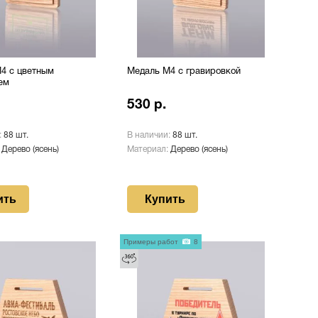
4 с цветным
Медаль М4 с гравировкой
ем
530 р.
:
88 шт.
В наличии:
88 шт.
:
Дерево (ясень)
Материал:
Дерево (ясень)
ить
Купить
Примеры работ
8