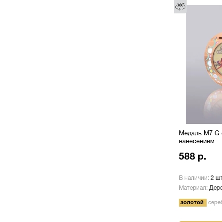
Медаль М7 G 
нанесением
588 р.
В наличии:
2 шт
Материал:
Дере
золотой
сере