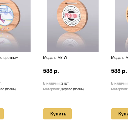
с цветным
Медаль М7 W
Медаль М
588 р.
588 р.
.
В наличии:
2 шт.
В наличии
во (ясень)
Материал:
Дерево (ясень)
Материал
Купить
Куп