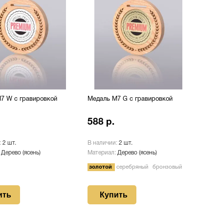
7 W с гравировкой
Медаль М7 G с гравировкой
588 р.
:
2 шт.
В наличии:
2 шт.
:
Дерево (ясень)
Материал:
Дерево (ясень)
золотой
серебряный
бронзовый
ить
Купить