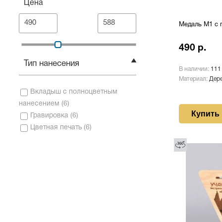
Цена
Медаль М1 с 
490 р.
Тип нанесения
В наличии:
111
Материал:
Дере
Вкладыш с полноцветным
нанесением
(
6
)
Купить
Гравировка
(
6
)
Цветная печать
(
6
)