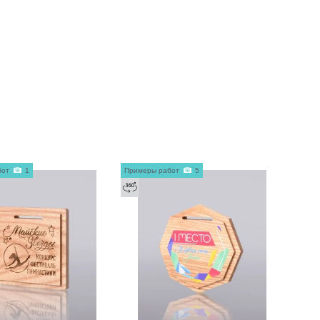
бот
1
Примеры работ
5