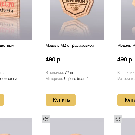
цветным
Медаль М2 с гравировкой
Медаль М
490 р.
490 р.
шт.
В наличии:
72 шт.
В наличии
во (ясень)
Материал:
Дерево (ясень)
Материал
Купить
Куп