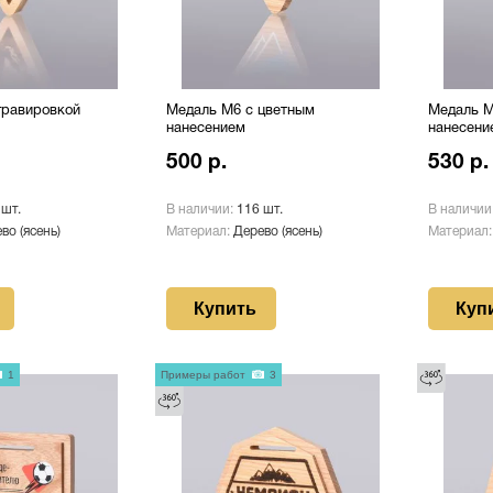
гравировкой
Медаль М6 с цветным
Медаль М
нанесением
нанесени
500 р.
530 р.
 шт.
В наличии:
116 шт.
В наличии
во (ясень)
Материал:
Дерево (ясень)
Материал
Купить
Куп
1
Примеры работ
3