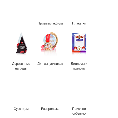
Призы из акрила
Плакетки
Деревянные
Для выпускников
Дипломы и
награды
грамоты
Сувениры
Распродажа
Поиск по
событию