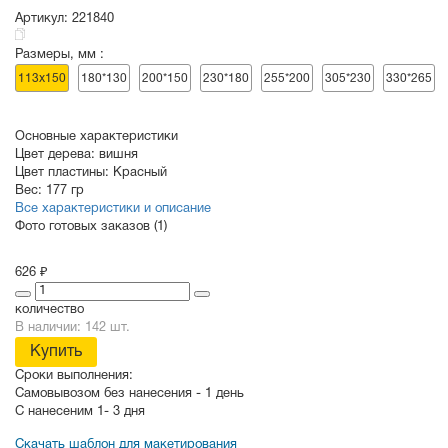
Артикул:
221840
Размеры, мм :
СУВЕНИРЫ
РАСПРОДАЖА
ПОИСК ПО
ЗНАЧКИ
113х150
180*130
200*150
230*180
255*200
305*230
330*265
СОБЫТИЮ
Основные характеристики
Цвет дерева:
вишня
Цвет пластины:
Красный
Вес:
177 гр
Все характеристики и описание
Фото готовых заказов (1)
626 ₽
количество
В наличии: 142 шт.
Купить
Сроки выполнения:
Самовывозом без нанесения -
1 день
С нанесеним
1- 3 дня
Скачать шаблон для макетирования