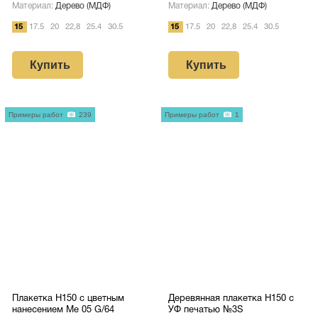
Материал:
Дерево (МДФ)
Материал:
Дерево (МДФ)
15
17.5
20
22,8
25.4
30.5
15
17.5
20
22,8
25.4
30.5
Купить
Купить
Примеры работ
239
Примеры работ
1
Плакетка H150 с цветным
Деревянная плакетка H150 c
нанесением Me 05 G/64
УФ печатью №3S