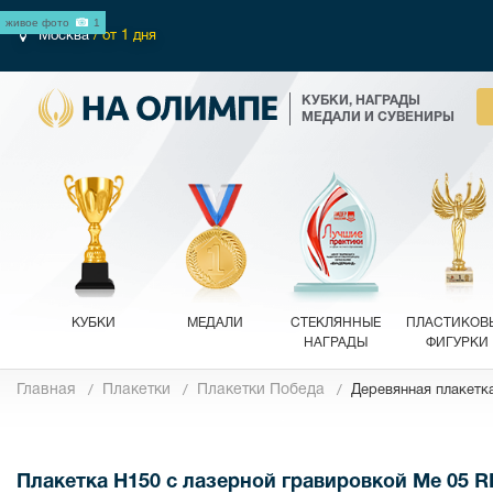
живое фото
1
Москва
/ от 1 дня
КУБКИ, НАГРАДЫ
МЕДАЛИ И СУВЕНИРЫ
КУБКИ
МЕДАЛИ
СТЕКЛЯННЫЕ
ПЛАСТИКОВ
НАГРАДЫ
ФИГУРКИ
Главная
Плакетки
Плакетки Победа
Деревянная плакетка
Фотографии
Плакетка H150 с лазерной гравировкой Me 05 R