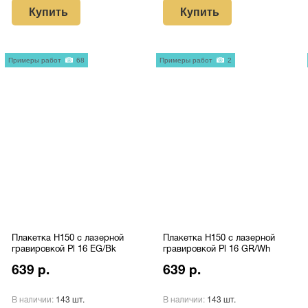
Купить
Купить
Примеры работ
68
Примеры работ
2
Плакетка H150 с лазерной
Плакетка H150 с лазерной
гравировкой Pl 16 EG/Bk
гравировкой Pl 16 GR/Wh
639 р.
639 р.
В наличии:
143 шт.
В наличии:
143 шт.