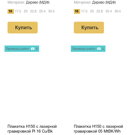
Материал:
Дерево (МДФ)
Материал:
Дерево (МДФ)
15
17.5
20
22,8
25.4
30.5
15
17.5
20
22,8
25.4
30.5
Купить
Купить
Примеры работ
3
Примеры работ
1
Плакетка H150 с лазерной
Плакетка H150 с лазерной
гравировкой Pl 16 Cu/Bk
гравировкой 05 MtBK/Wh