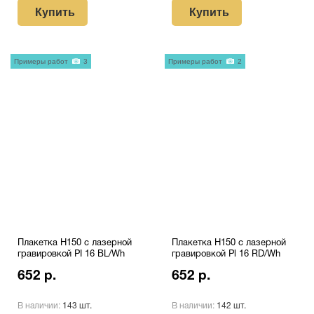
Купить
Купить
Примеры работ
3
Примеры работ
2
Плакетка H150 с лазерной
Плакетка H150 с лазерной
гравировкой PI 16 BL/Wh
гравировкой Pl 16 RD/Wh
652 р.
652 р.
В наличии:
143 шт.
В наличии:
142 шт.