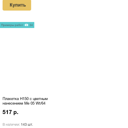
Купить
Примеры работ
34
Плакетка H150 с цветным
нанесением Me 05 Wt/64
517 р.
В наличии:
143 шт.