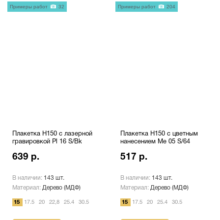
Примеры работ
32
Примеры работ
204
Плакетка H150 с лазерной
Плакетка H150 с цветным
гравировкой Pl 16 S/Bk
нанесением Me 05 S/64
639 р.
517 р.
В наличии:
143 шт.
В наличии:
143 шт.
Материал:
Дерево (МДФ)
Материал:
Дерево (МДФ)
15
17.5
20
22,8
25.4
30.5
15
17.5
20
25.4
30.5