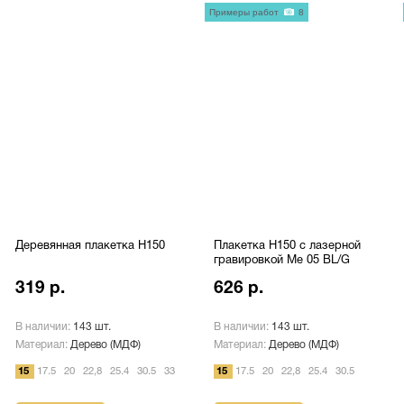
Примеры работ
8
Деревянная плакетка H150
Плакетка H150 с лазерной
гравировкой Me 05 BL/G
319 р.
626 р.
В наличии:
143 шт.
В наличии:
143 шт.
Материал:
Дерево (МДФ)
Материал:
Дерево (МДФ)
15
17.5
20
22,8
25.4
30.5
33
15
17.5
20
22,8
25.4
30.5