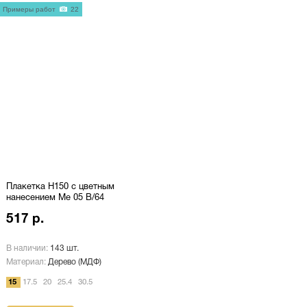
Примеры работ
22
Плакетка H150 с цветным
нанесением Me 05 B/64
517 р.
В наличии:
143 шт.
Материал:
Дерево (МДФ)
15
17.5
20
25.4
30.5