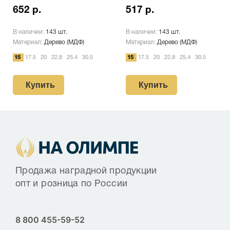
652 р.
517 р.
В наличии:
143 шт.
В наличии:
143 шт.
Материал:
Дерево (МДФ)
Материал:
Дерево (МДФ)
15
17.5
20
22,8
25.4
30.5
15
17.5
20
22,8
25.4
30.5
Купить
Купить
Продажа наградной продукции
опт и розница по России
8 800 455-59-52