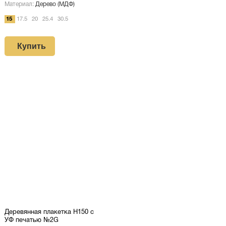
Материал:
Дерево (МДФ)
15
17.5
20
25.4
30.5
Купить
Деревянная плакетка H150 c
УФ печатью №2G