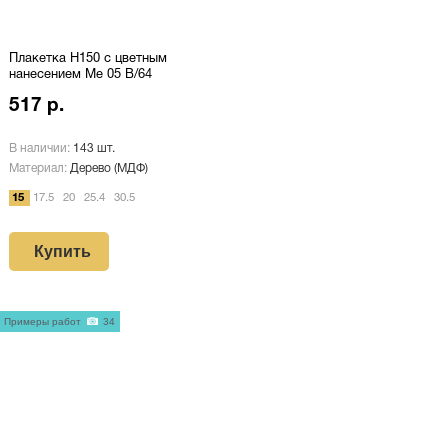
Плакетка H150 с цветным
нанесением Me 05 B/64
517 р.
В наличии:
143 шт.
Материал:
Дерево (МДФ)
15
17.5
20
25.4
30.5
Купить
Примеры работ
34