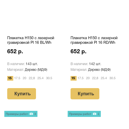
Плакетка H150 с лазерной
Плакетка H150 с лазерной
гравировкой PI 16 BL/Wh
гравировкой Pl 16 RD/Wh
652 р.
652 р.
В наличии:
143 шт.
В наличии:
142 шт.
Материал:
Дерево (МДФ)
Материал:
Дерево (МДФ)
15
17.5
20
22,8
25.4
30.5
15
17.5
20
22,8
25.4
30.5
Купить
Купить
Примеры работ
3
Примеры работ
1