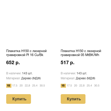
Плакетка H150 с лазерной
Плакетка H150 с лазерной
гравировкой Pl 16 Cu/Bk
гравировкой 05 MtBK/Wh
652 р.
517 р.
В наличии:
143 шт.
В наличии:
143 шт.
Материал:
Дерево (МДФ)
Материал:
Дерево (МДФ)
15
17.5
20
22,8
25.4
30.5
15
17.5
20
22,8
25.4
30.5
Купить
Купить