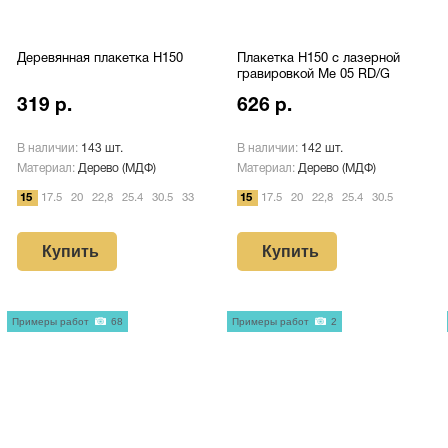
Деревянная плакетка H150
Плакетка H150 с лазерной
гравировкой Me 05 RD/G
319 р.
626 р.
В наличии:
143 шт.
В наличии:
142 шт.
Материал:
Дерево (МДФ)
Материал:
Дерево (МДФ)
15
17.5
20
22,8
25.4
30.5
33
15
17.5
20
22,8
25.4
30.5
Купить
Купить
Примеры работ
68
Примеры работ
2