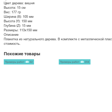
Цвет дерева:
вишня
Высота:
15 см
Вес:
177 гр
Ширина (X):
105 мм
Высота (Y):
150 мм
Глубина (Z):
15 мм
Размеры:
113х150 мм
Описание
Плакетка из натурального дерева. В комплекте с металлической пла
стоимость.
Похожие товары
Примеры работ
32
Примеры работ
204