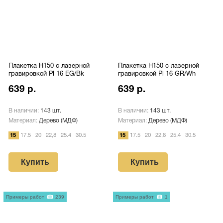
Плакетка H150 с лазерной
Плакетка H150 с лазерной
гравировкой Pl 16 EG/Bk
гравировкой Pl 16 GR/Wh
639 р.
639 р.
В наличии:
143 шт.
В наличии:
143 шт.
Материал:
Дерево (МДФ)
Материал:
Дерево (МДФ)
15
17.5
20
22,8
25.4
30.5
15
17.5
20
22,8
25.4
30.5
Купить
Купить
Примеры работ
239
Примеры работ
1