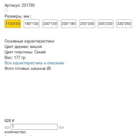
Артикул:
221793
Размеры, мм :
СУВЕНИРЫ
РАСПРОДАЖА
ПОИСК ПО
ЗНАЧКИ
113х150
180*130
200*150
230*180
255*200
305*230
330*265
СОБЫТИЮ
Основные характеристики
Цвет дерева:
вишня
Цвет пластины:
Синий
Вес:
177 гр
Все характеристики и описание
Фото готовых заказов (8)
626 ₽
количество