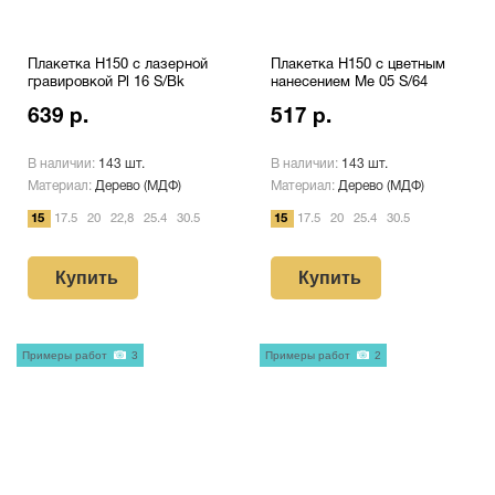
Плакетка H150 с лазерной
Плакетка H150 с цветным
гравировкой Pl 16 S/Bk
нанесением Me 05 S/64
639 р.
517 р.
В наличии:
143 шт.
В наличии:
143 шт.
Материал:
Дерево (МДФ)
Материал:
Дерево (МДФ)
15
17.5
20
22,8
25.4
30.5
15
17.5
20
25.4
30.5
Купить
Купить
Примеры работ
3
Примеры работ
2