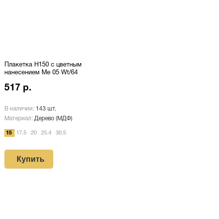
Плакетка H150 с цветным
нанесением Me 05 Wt/64
517 р.
В наличии:
143 шт.
Материал:
Дерево (МДФ)
15
17.5
20
25.4
30.5
Купить