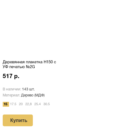
Деревянная плакетка H150 c
УФ печатью №2G
517 р.
В наличии:
143 шт.
Материал:
Дерево (МДФ)
15
17.5
20
22,8
25.4
30.5
Купить