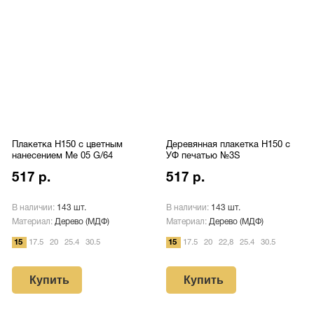
Плакетка H150 с цветным
Деревянная плакетка H150 c
нанесением Me 05 G/64
УФ печатью №3S
517 р.
517 р.
В наличии:
143 шт.
В наличии:
143 шт.
Материал:
Дерево (МДФ)
Материал:
Дерево (МДФ)
15
17.5
20
25.4
30.5
15
17.5
20
22,8
25.4
30.5
Купить
Купить