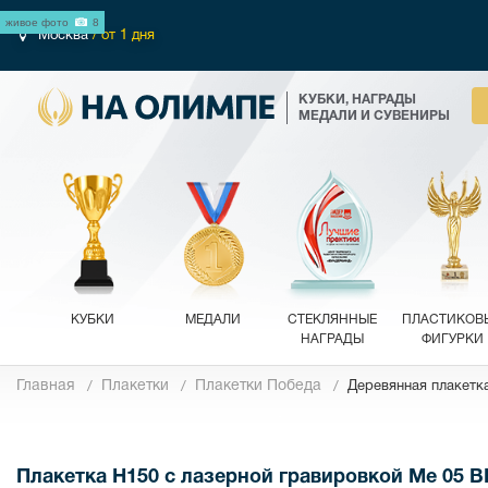
живое фото
8
Москва
/ от 1 дня
КУБКИ, НАГРАДЫ
МЕДАЛИ И СУВЕНИРЫ
КУБКИ
МЕДАЛИ
СТЕКЛЯННЫЕ
ПЛАСТИКОВ
НАГРАДЫ
ФИГУРКИ
Главная
Плакетки
Плакетки Победа
Деревянная плакетка
Фотографии
Плакетка H150 с лазерной гравировкой Me 05 B