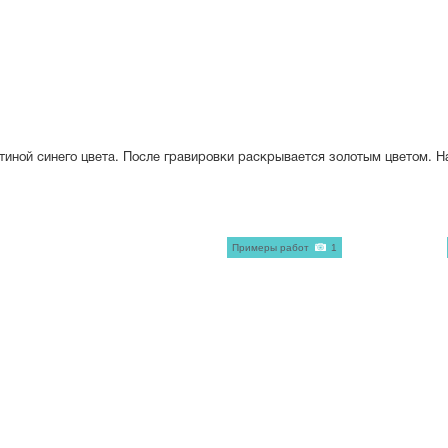
стиной синего цвета. После гравировки раскрывается золотым цветом. 
Примеры работ
1