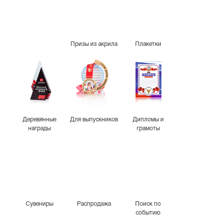
Призы из акрила
Плакетки
Деревянные
Для выпускников
Дипломы и
награды
грамоты
Сувениры
Распродажа
Поиск по
событию