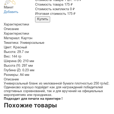
Стоимость товара 1 шт.
175 ₽
Cтоимость товара
175 ₽
Макет
Стоимость комплекта
0 ₽
Добавить
Итоговая стоимость
175 ₽
Купить
Характеристики
Описание
Характеристики
Материал:
Картон
Тематика:
Универсальные
Цвет:
Красный
Высота:
29.7 см
Вес:
144 гр
Ширина (X):
210 мм
Высота (Y):
297 мм
Глубина (Z):
0.23 мм
Размеры:
A4 мм
Описание
Универсальный бланк из мелованной бумаги плотностью 250 гр/м2.
Одинаково хорошо подойдет как для награждений победителей
спортивных соревнований, так и для вручений на официальных
мероприятиях или праздниках.
Подходит для печати на принтере !
Похожие товары