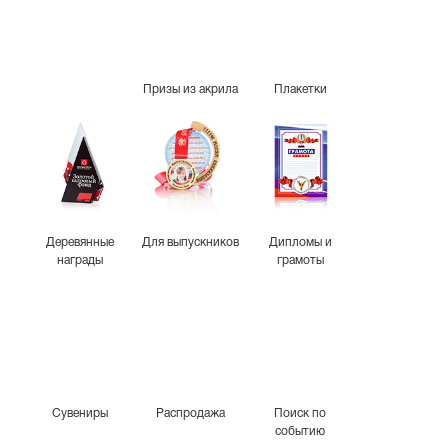
Призы из акрила
Плакетки
Деревянные
Для выпускников
Дипломы и
награды
грамоты
Сувениры
Распродажа
Поиск по
событию