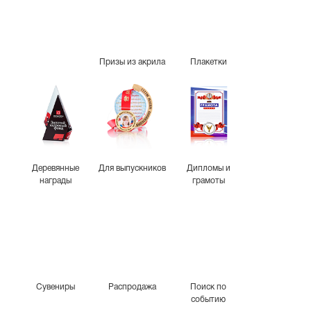
Призы из акрила
Плакетки
Деревянные
Для выпускников
Дипломы и
награды
грамоты
Сувениры
Распродажа
Поиск по
событию