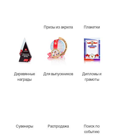
Призы из акрила
Плакетки
Деревянные
Для выпускников
Дипломы и
награды
грамоты
Сувениры
Распродажа
Поиск по
событию