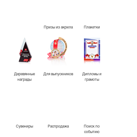
Призы из акрила
Плакетки
Деревянные
Для выпускников
Дипломы и
награды
грамоты
Сувениры
Распродажа
Поиск по
событию