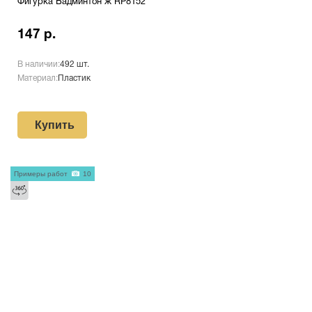
Фигурка Бадминтон ж RP8152
147 р.
В наличии:
492 шт.
Материал:
Пластик
Купить
Примеры работ
10