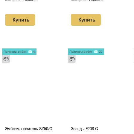
Купить
Купить
Примеры работ
4
Примеры работ
29
Эмблемоноситель SZ50/G
Звезды F206 G