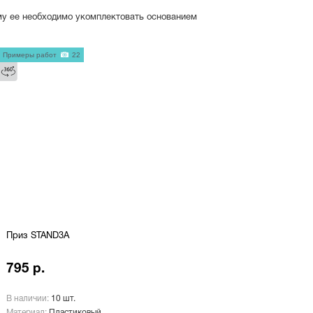
му ее необходимо укомплектовать основанием
Примеры работ
22
Приз STAND3A
795 р.
В наличии:
10 шт.
Материал:
Пластиковый