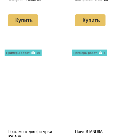
Купить
Купить
Примеры работ
16
Примеры работ
4
Постамент для фигурки
Приз STAND6A
S2010A