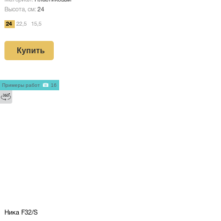
Высота, см:
24
24
22,5
15,5
Купить
Примеры работ
16
Ника F32/S