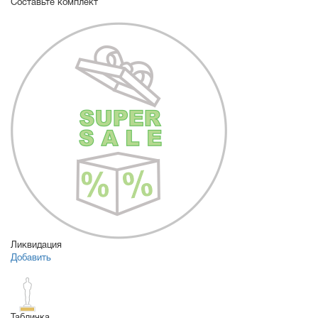
Составьте комплект
Ликвидация
Добавить
Табличка