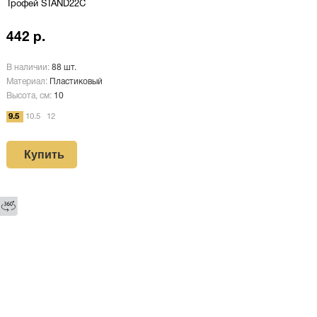
Трофей STAND22C
442 р.
В наличии:
88 шт.
Материал:
Пластиковый
Высота, см:
10
9.5
10.5
12
Купить