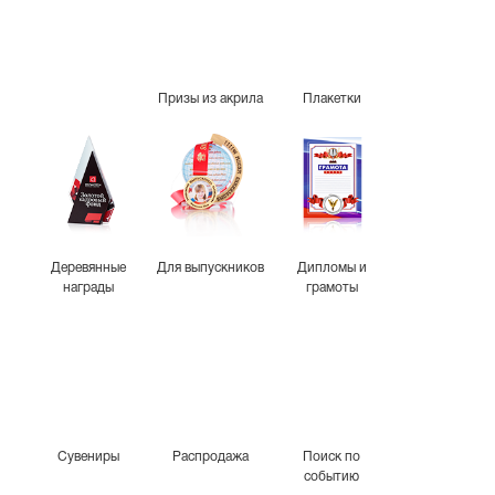
Призы из акрила
Плакетки
Деревянные
Для выпускников
Дипломы и
награды
грамоты
Сувениры
Распродажа
Поиск по
событию