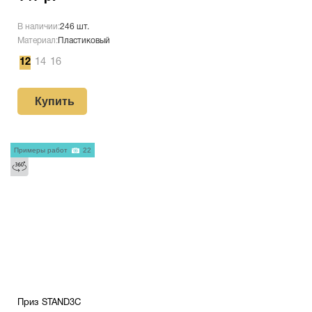
В наличии:
246 шт.
Материал:
Пластиковый
12
14
16
Купить
Примеры работ
22
Приз STAND3С