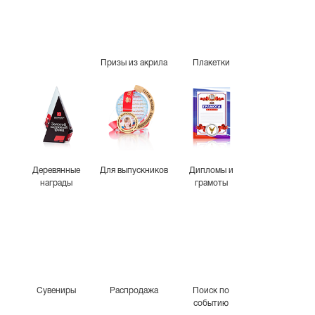
Призы из акрила
Плакетки
Деревянные
Для выпускников
Дипломы и
награды
грамоты
Сувениры
Распродажа
Поиск по
событию