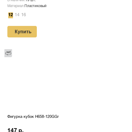
В наличии:
19 шт.
Материал:
Пластиковый
12
14
16
Купить
Фигурка кубок H658-120GGr
147 р.