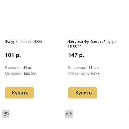
Фигурка Теннис B229
Фигурка Футбольный судья
RP8077
101 р.
147 р.
В наличии:
85 шт.
В наличии:
438 шт.
Материал:
Пластик
Материал:
Пластик
Купить
Купить