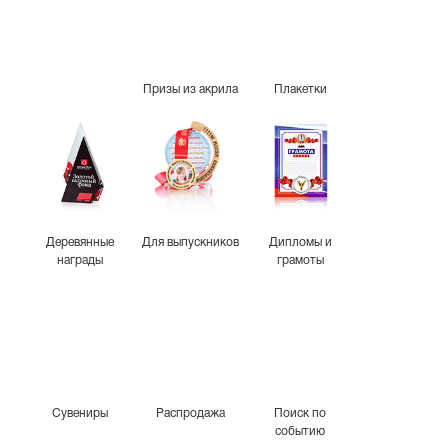
Призы из акрила
Плакетки
Деревянные
Для выпускников
Дипломы и
награды
грамоты
Сувениры
Распродажа
Поиск по
событию