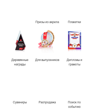
Призы из акрила
Плакетки
Деревянные
Для выпускников
Дипломы и
награды
грамоты
Сувениры
Распродажа
Поиск по
событию