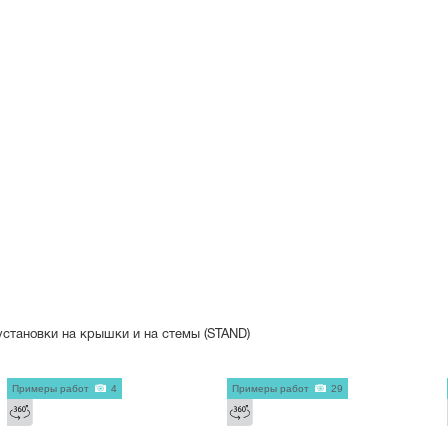
установки на крышки и на стемы (STAND)
Примеры работ
4
Примеры работ
29