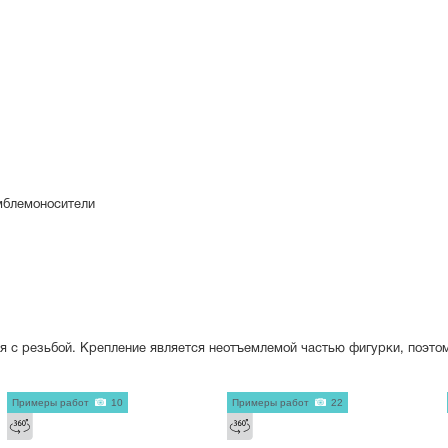
блемоносители
я с резьбой. Крепление является неотъемлемой частью фигурки, поэто
Примеры работ
10
Примеры работ
22