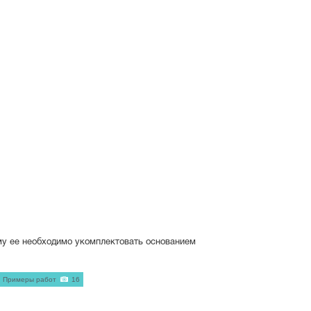
му ее необходимо укомплектовать основанием
Примеры работ
16