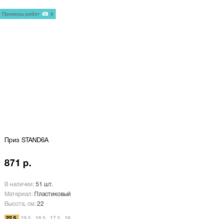
Примеры работ
4
Приз STAND6A
871 р.
В наличии:
51 шт.
Материал:
Пластиковый
Высота, см:
22
22,5
19,5
18,5
17,5
16