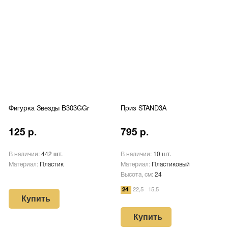
Фигурка Звезды B303GGr
Приз STAND3A
125 р.
795 р.
В наличии:
442 шт.
В наличии:
10 шт.
Материал:
Пластик
Материал:
Пластиковый
Высота, см:
24
24
22,5
15,5
Купить
Купить