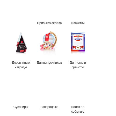
Призы из акрила
Плакетки
Деревянные
Для выпускников
Дипломы и
награды
грамоты
Сувениры
Распродажа
Поиск по
событию