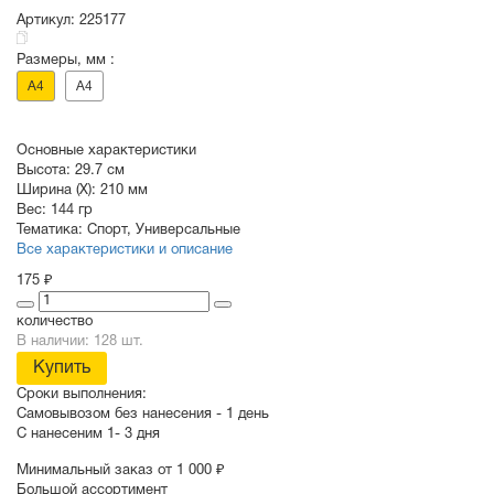
Артикул:
225177
Размеры, мм :
СУВЕНИРЫ
РАСПРОДАЖА
ПОИСК ПО
ЗНАЧКИ
A4
A4
СОБЫТИЮ
Основные характеристики
Высота:
29.7 см
Ширина (X):
210 мм
Вес:
144 гр
Тематика:
Спорт
,
Универсальные
Все характеристики и описание
175 ₽
количество
В наличии: 128 шт.
Купить
Сроки выполнения:
Самовывозом без нанесения -
1 день
С нанесеним
1- 3 дня
Минимальный заказ от 1 000 ₽
Большой ассортимент