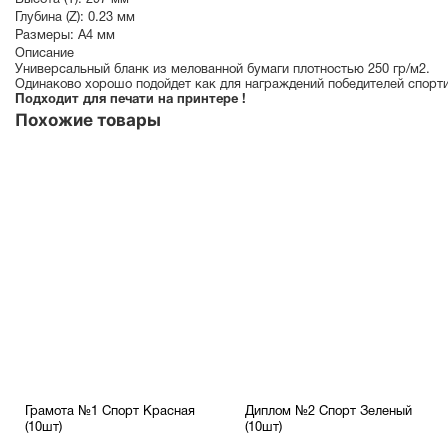
Высота (Y):
297 мм
Глубина (Z):
0.23 мм
Размеры:
A4 мм
Описание
Универсальный бланк из мелованной бумаги плотностью 250 гр/м2.
Одинаково хорошо подойдет как для награждений победителей спорти
Подходит для печати на принтере !
Похожие товары
Грамота №1 Спорт Красная
Диплом №2 Спорт Зеленый
(10шт)
(10шт)