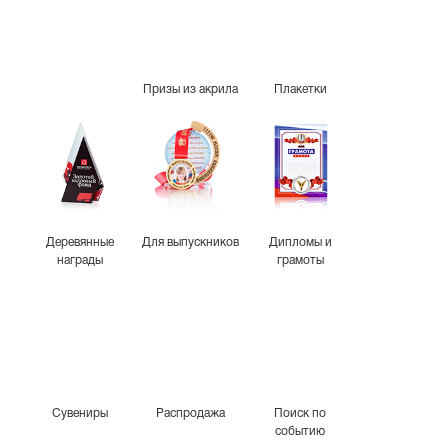
Призы из акрила
Плакетки
Деревянные
Для выпускников
Дипломы и
награды
грамоты
Сувениры
Распродажа
Поиск по
событию