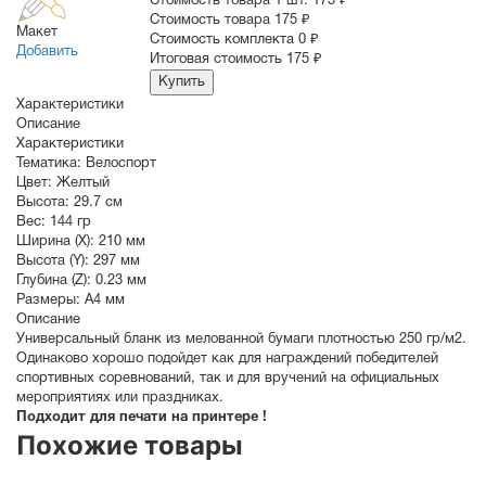
Стоимость товара 1 шт.
175 ₽
Cтоимость товара
175 ₽
Макет
Стоимость комплекта
0 ₽
Добавить
Итоговая стоимость
175 ₽
Купить
Характеристики
Описание
Характеристики
Тематика:
Велоспорт
Цвет:
Желтый
Высота:
29.7 см
Вес:
144 гр
Ширина (X):
210 мм
Высота (Y):
297 мм
Глубина (Z):
0.23 мм
Размеры:
A4 мм
Описание
Универсальный бланк из мелованной бумаги плотностью 250 гр/м2.
Одинаково хорошо подойдет как для награждений победителей
спортивных соревнований, так и для вручений на официальных
мероприятиях или праздниках.
Подходит для печати на принтере !
Похожие товары