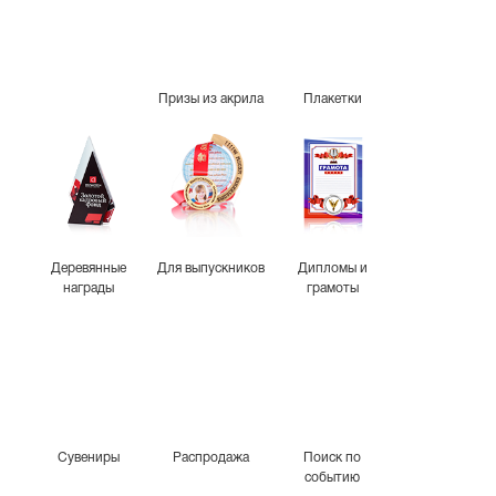
Призы из акрила
Плакетки
Деревянные
Для выпускников
Дипломы и
награды
грамоты
Сувениры
Распродажа
Поиск по
событию