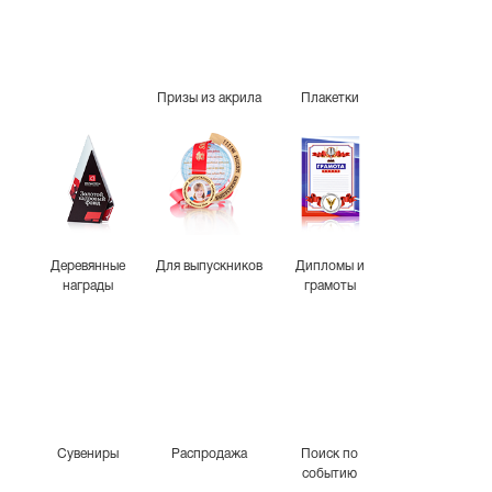
Призы из акрила
Плакетки
Деревянные
Для выпускников
Дипломы и
награды
грамоты
Сувениры
Распродажа
Поиск по
событию