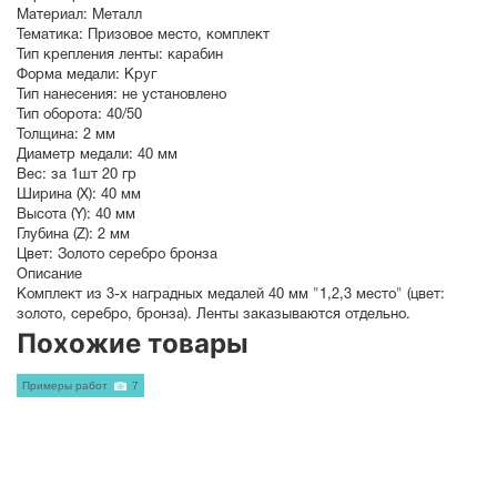
Материал:
Металл
Тематика:
Призовое место
,
комплект
Тип крепления ленты:
карабин
Форма медали:
Круг
Тип нанесения:
не установлено
Тип оборота:
40/50
Толщина:
2 мм
Диаметр медали:
40
мм
Вес:
за 1шт 20 гр
Ширина (X):
40 мм
Высота (Y):
40 мм
Глубина (Z):
2 мм
Цвет:
Золото серебро бронза
Описание
Комплект из 3-х наградных медалей 40 мм "1,2,3 место" (цвет:
золото, серебро, бронза). Ленты заказываются отдельно.
Похожие товары
Примеры работ
7