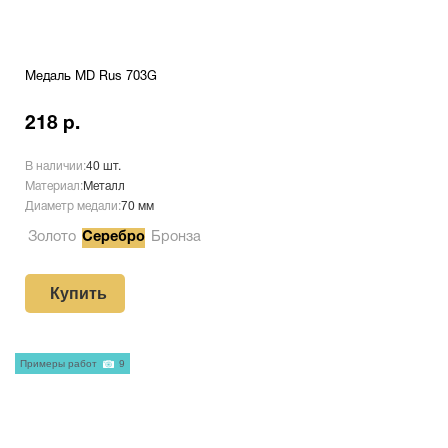
Медаль MD Rus 703G
218 р.
В наличии:
40 шт.
Материал:
Металл
Диаметр медали:
70 мм
Золото
Серебро
Бронза
Купить
Примеры работ
9