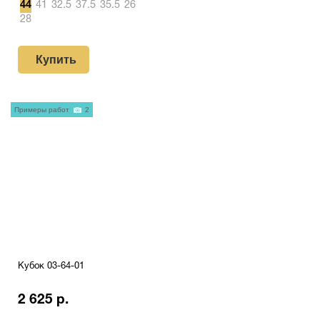
44
41
32.5
37.5
35.5
26
28
Купить
Примеры работ
2
Кубок 03-64-01
2 625 р.