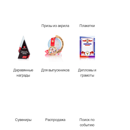
Призы из акрила
Плакетки
Деревянные
Для выпускников
Дипломы и
награды
грамоты
Сувениры
Распродажа
Поиск по
событию