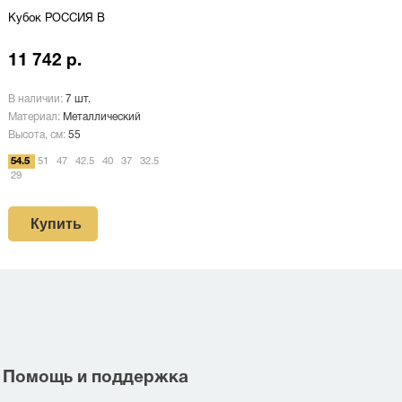
Кубок РОССИЯ B
11 742 р.
В наличии:
7 шт.
Материал:
Металлический
Высота, см:
55
54.5
51
47
42.5
40
37
32.5
29
Купить
Помощь и поддержка