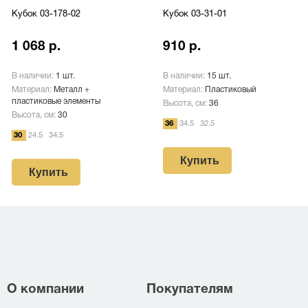
Кубок 03-178-02
Кубок 03-31-01
1 068 р.
910 р.
В наличии:
1 шт.
В наличии:
15 шт.
Материал:
Металл +
Материал:
Пластиковый
пластиковые элементы
Высота, см:
36
Высота, см:
30
36
34.5
32.5
30
24.5
34.5
Купить
Купить
О компании
Покупателям