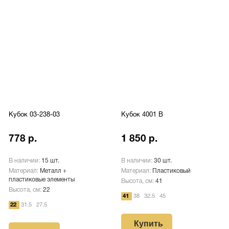
Кубок 03-238-03
Кубок 4001 B
778 р.
1 850 р.
В наличии:
15 шт.
В наличии:
30 шт.
Материал:
Металл +
Материал:
Пластиковый
пластиковые элементы
Высота, см:
41
Высота, см:
22
41
38
32.5
45
22
31.5
27.5
Купить