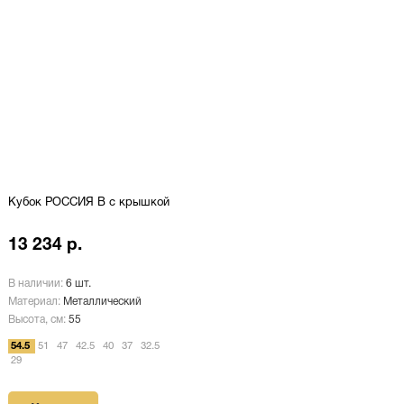
Кубок РОССИЯ B с крышкой
13 234 р.
В наличии:
6 шт.
Материал:
Металлический
Высота, см:
55
54.5
51
47
42.5
40
37
32.5
29