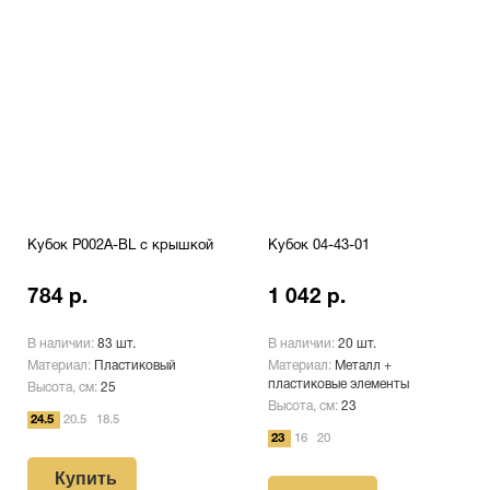
Кубок P002A-BL с крышкой
Кубок 04-43-01
784 р.
1 042 р.
В наличии:
83 шт.
В наличии:
20 шт.
Материал:
Пластиковый
Материал:
Металл +
пластиковые элементы
Высота, см:
25
Высота, см:
23
24.5
20.5
18.5
23
16
20
Купить