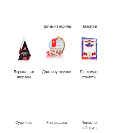
Призы из акрила
Плакетки
Деревянные
Для выпускников
Дипломы и
награды
грамоты
Сувениры
Распродажа
Поиск по
событию