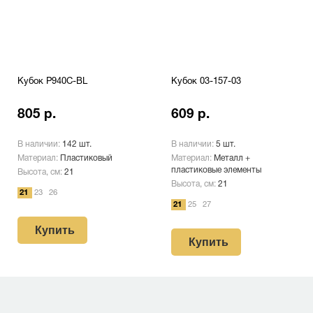
Кубок P940C-BL
Кубок 03-157-03
805 р.
609 р.
В наличии:
142 шт.
В наличии:
5 шт.
Материал:
Пластиковый
Материал:
Металл +
пластиковые элементы
Высота, см:
21
Высота, см:
21
21
23
26
21
25
27
Купить
Купить