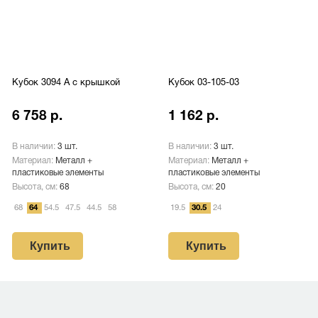
Кубок 3094 A с крышкой
Кубок 03-105-03
6 758 р.
1 162 р.
В наличии:
3 шт.
В наличии:
3 шт.
Материал:
Металл +
Материал:
Металл +
пластиковые элементы
пластиковые элементы
Высота, см:
68
Высота, см:
20
68
64
54.5
47.5
44.5
58
19.5
30.5
24
Купить
Купить