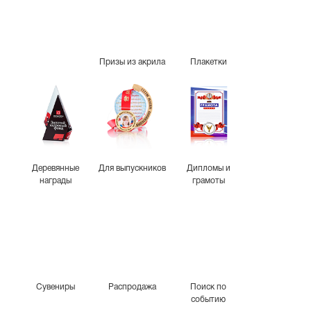
Призы из акрила
Плакетки
Деревянные
Для выпускников
Дипломы и
награды
грамоты
Сувениры
Распродажа
Поиск по
событию