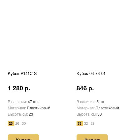
Кубок P141C-S
Кубок 03-78-01
1 280 р.
846 р.
В наличии:
47 шт.
В наличии:
5 шт.
Материал:
Пластиковый
Материал:
Пластиковый
Высота, см:
23
Высота, см:
33
23
26
30
33
32
29