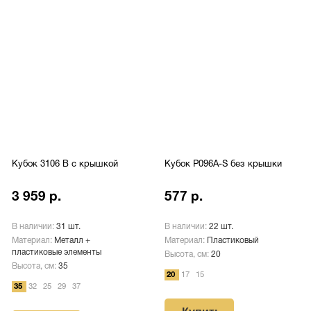
Кубок 3106 B с крышкой
Кубок P096A-S без крышки
3 959 р.
577 р.
В наличии:
31 шт.
В наличии:
22 шт.
Материал:
Металл +
Материал:
Пластиковый
пластиковые элементы
Высота, см:
20
Высота, см:
35
20
17
15
35
32
25
29
37