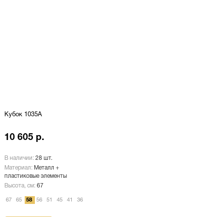
Кубок 1035A
10 605 р.
В наличии:
28 шт.
Материал:
Металл +
пластиковые элементы
Высота, см:
67
67
65
58
56
51
45
41
36